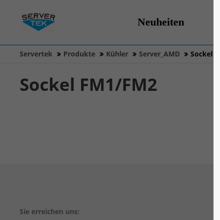
Neuheiten
Servertek
Produkte
Kühler
Server_AMD
Sockel 
Sockel FM1/FM2
Sie erreichen uns: