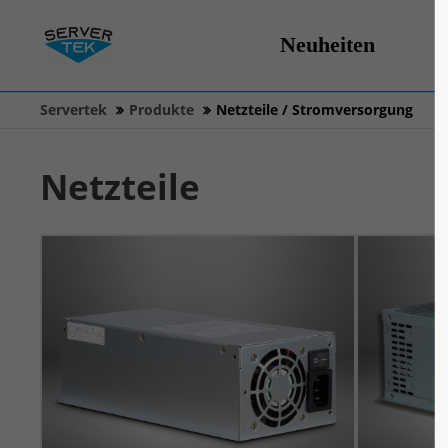
Neuheiten
Servertek
Produkte
Netzteile / Stromversorgung
Netzteile