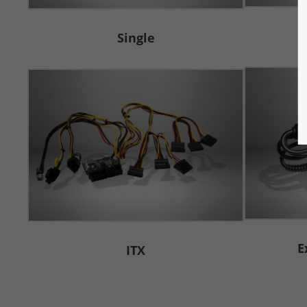
Single
E
ITX